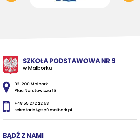
SZKOŁA PODSTAWOWA NR 9
w Malborku
Adres pocztowy:
82-200 Malbork
Plac Narutowicza 15
+48 55 272 22 53
sekretariat@sp9.malbork.pl
BĄDŹ Z NAMI