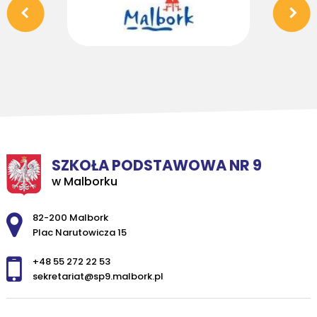
SZKOŁA PODSTAWOWA NR 9
w Malborku
Adres pocztowy:
82-200 Malbork
Plac Narutowicza 15
+48 55 272 22 53
sekretariat@sp9.malbork.pl