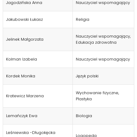
Jagodzińska Anna
Nauczyciel wspomagający
Jakubowski Łukasz
Religia
Nauczyciel wspomagający,
Jelinek Małgorzata
Edukacja zdrowotna
Kolman Izabela
Nauczyciel wspomagający
Kordek Monika
Język polski
Wychowanie fizyczne,
Kratewicz Marzena
Plastyka
Lemańczyk Ewa
Biologia
Leśniewska -Długokęcka
Logopeda