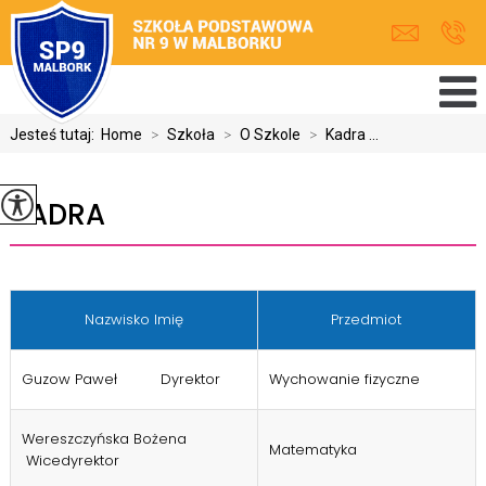
Jesteś tutaj:
Home
>
Szkoła
>
O Szkole
>
Kadra ...
KADRA
Nazwisko Imię
Przedmiot
Guzow Paweł Dyrektor
Wychowanie fizyczne
Wereszczyńska Bożena
Matematyka
Wicedyrektor