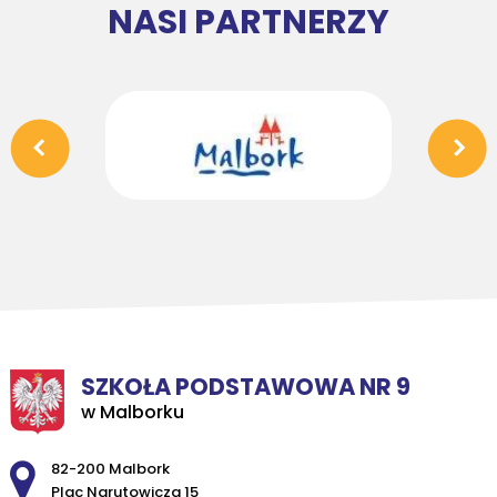
NASI PARTNERZY
SZKOŁA PODSTAWOWA NR 9
w Malborku
Adres pocztowy:
82-200 Malbork
Plac Narutowicza 15