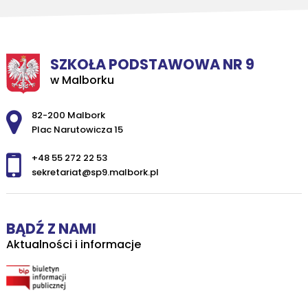
SZKOŁA PODSTAWOWA NR 9
w Malborku
Adres pocztowy:
82-200 Malbork
Plac Narutowicza 15
+48 55 272 22 53
sekretariat@sp9.malbork.pl
BĄDŹ Z NAMI
Aktualności i informacje