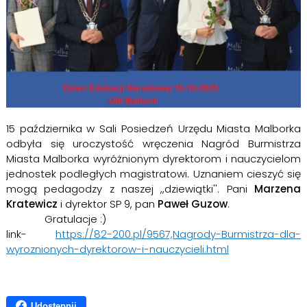
15 października w Sali Posiedzeń Urzędu Miasta Malborka
odbyła się uroczystość wręczenia Nagród Burmistrza
Miasta Malborka wyróżnionym dyrektorom i nauczycielom
jednostek podległych magistratowi. Uznaniem cieszyć się
mogą pedagodzy z naszej ,,dziewiątki''. Pani
Marzena
Kratewicz
i dyrektor SP 9, pan
Paweł Guzow
.
Gratulacje :)
link-
https://82-200.pl/9567,Nagrody-Burmistrza-dla-
wyroznionych-dyrektorow-i-nauczycieli.html
Udostępnij