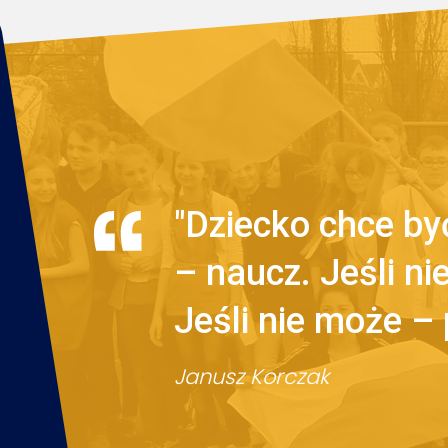
"Dziecko chce być
– naucz. Jeśli n
Jeśli nie może –
Janusz Korczak