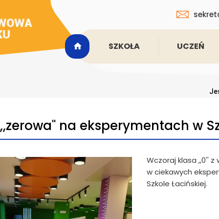
sekret
SZKOŁA
UCZEŃ
Jes
 ,,zerowa'' na eksperymentach w Sz
Wczoraj klasa ,,0''
w ciekawych eksper
Szkole Łacińskiej.