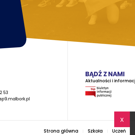
BĄDŹ Z NAMI
Aktualności i informac
2 53
sp9.malbork.pl
x
Strona główna
Szkoła
Uczeń