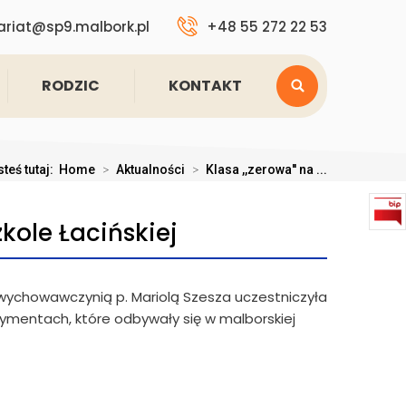
ariat@sp9.malbork.pl
+48 55 272 22 53
RODZIC
KONTAKT
teś tutaj:
Home
>
Aktualności
>
Klasa ,,zerowa'' na ...
kole Łacińskiej
 z wychowawczynią p. Mariolą Szesza uczestniczyła
ymentach, które odbywały się w malborskiej