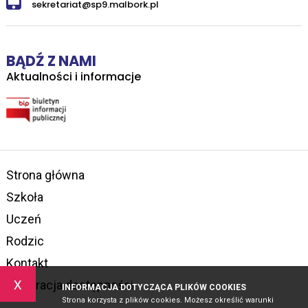
sekretariat@sp9.malbork.pl
BĄDŹ Z NAMI
Aktualności i informacje
Strona główna
Szkoła
Uczeń
Rodzic
Kontakt
x
Deklaracja dostępności
INFORMACJA DOTYCZĄCA PLIKÓW COOKIES
Strona korzysta z plików cookies. Możesz określić warunki