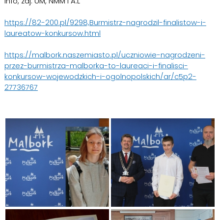
info, zdj: UM, NMM i A.L
https://82-200.pl/9298,Burmistrz-nagrodzil-finalistow-i-
laureatow-konkursow.html
https://malbork.naszemiasto.pl/uczniowie-nagrodzeni-
przez-burmistrza-malborka-to-laureaci-i-finalisci-
konkursow-wojewodzkich-i-ogolnopolskich/ar/c5p2-
27736767