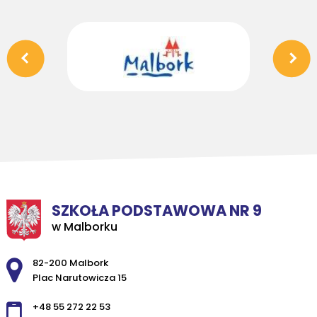
SZKOŁA PODSTAWOWA NR 9
w Malborku
Adres pocztowy:
82-200 Malbork
Plac Narutowicza 15
+48 55 272 22 53