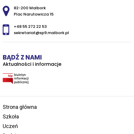
Adres pocztowy:
82-200 Malbork
Plac Narutowicza 15
+48 55 272 22 53
sekretariat@sp9.malbork.pl
BĄDŹ Z NAMI
Aktualności i informacje
Strona główna
Szkoła
Uczeń