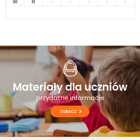
30
31
1
2
3
4
5
Materiały dla uczniów
przydatne informacje
ZOBACZ