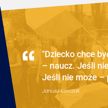
"Dziecko chce być
– naucz. Jeśli n
Jeśli nie może –
Janusz Korczak