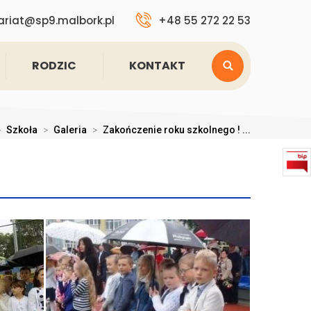
ariat@sp9.malbork.pl
+48 55 272 22 53
RODZIC
KONTAKT
>
Szkoła
>
Galeria
>
Zakończenie roku szkolnego ! ...