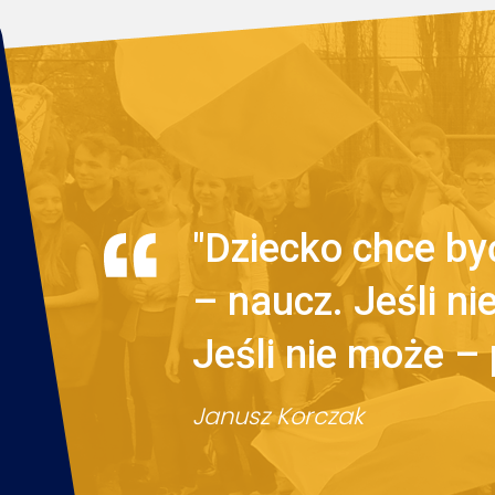
"Dziecko chce być
– naucz. Jeśli n
Jeśli nie może –
Janusz Korczak